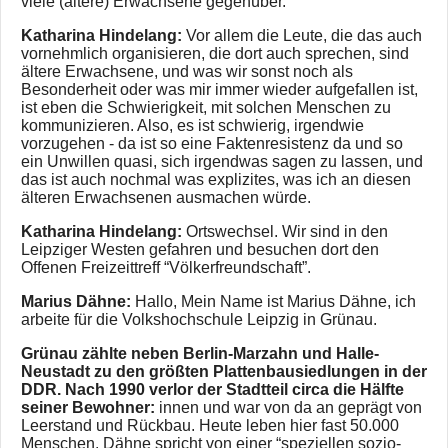
viele (ältere) Erwachsene gegenüber.
Katharina Hindelang:
Vor allem die Leute, die das auch
vornehmlich organisieren, die dort auch sprechen, sind
ältere Erwachsene, und was wir sonst noch als
Besonderheit oder was mir immer wieder aufgefallen ist,
ist eben die Schwierigkeit, mit solchen Menschen zu
kommunizieren. Also, es ist schwierig, irgendwie
vorzugehen - da ist so eine Faktenresistenz da und so
ein Unwillen quasi, sich irgendwas sagen zu lassen, und
das ist auch nochmal was explizites, was ich an diesen
älteren Erwachsenen ausmachen würde.
Katharina Hindelang:
Ortswechsel. Wir sind in den
Leipziger Westen gefahren und besuchen dort den
Offenen Freizeittreff “Völkerfreundschaft”.
Marius Dähne:
Hallo, Mein Name ist Marius Dähne, ich
arbeite für die Volkshochschule Leipzig in Grünau.
Grünau zählte neben Berlin-Marzahn und Halle-
Neustadt zu den größten Plattenbausiedlungen in der
DDR. Nach 1990 verlor der Stadtteil circa die Hälfte
seiner Bewohner:
innen und war von da an geprägt von
Leerstand und Rückbau. Heute leben hier fast 50.000
Menschen. Dähne spricht von einer “speziellen sozio-