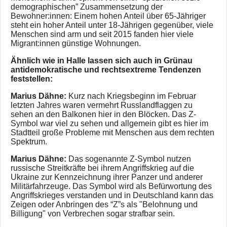
demographischen” Zusammensetzung der
Bewohner:innen: Einem hohen Anteil über 65-Jähriger
steht ein hoher Anteil unter 18-Jährigen gegenüber, viele
Menschen sind arm und seit 2015 fanden hier viele
Migrant:innen günstige Wohnungen.
Ähnlich wie in Halle lassen sich auch in Grünau
antidemokratische und rechtsextreme Tendenzen
feststellen:
Marius Dähne:
Kurz nach Kriegsbeginn im Februar
letzten Jahres waren vermehrt Russlandflaggen zu
sehen an den Balkonen hier in den Blöcken. Das Z-
Symbol war viel zu sehen und allgemein gibt es hier im
Stadtteil große Probleme mit Menschen aus dem rechten
Spektrum.
Marius Dähne:
Das sogenannte Z-Symbol nutzen
russische Streitkräfte bei ihrem Angriffskrieg auf die
Ukraine zur Kennzeichnung ihrer Panzer und anderer
Militärfahrzeuge. Das Symbol wird als Befürwortung des
Angriffskrieges verstanden und in Deutschland kann das
Zeigen oder Anbringen des “Z”s als "Belohnung und
Billigung" von Verbrechen sogar strafbar sein.