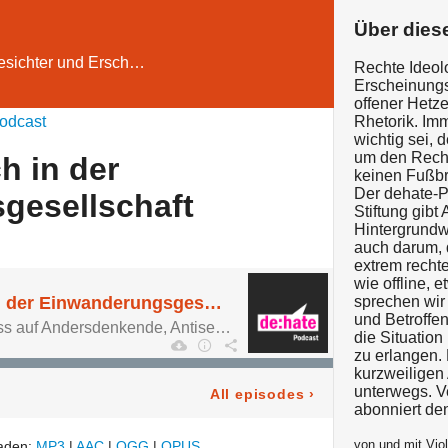
Über dies
Gesichter und Ersch…
Rechte Ideol
Erscheinungs
offener Hetze
odcast
Rhetorik. Imm
wichtig sei,
um den Rech
h in der
keinen Fußbr
Der dehate-
gesellschaft
Stiftung gib
Hintergrundw
auch darum, 
extrem rechte
wie offline,
#08 Hate Speech in der Einwanderungsgesellschaft
sprechen wir
und Betroffe
ss auf Andersdenkende, Antise…
die Situatio
zu erlangen. 
kurzweiligen
unterwegs. V
All episodes
›
abonniert de
von und mit Vio
laden:
MP3
|
AAC
|
OGG
|
OPUS