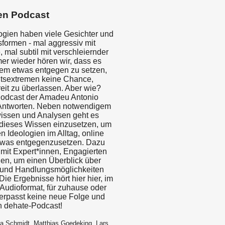
en Podcast
ogien haben viele Gesichter und
formen - mal aggressiv mit
, mal subtil mit verschleiernder
er wieder hören wir, dass es
 dem etwas entgegen zu setzen,
tsextremen keine Chance,
eit zu überlassen. Aber wie?
Podcast der Amadeu Antonio
t Antworten. Neben notwendigem
issen und Analysen geht es
dieses Wissen einzusetzen, um
n Ideologien im Alltag, online
 etwas entgegenzusetzen. Dazu
 mit Expert*innen, Engagierten
nen, um einen Überblick über
n und Handlungsmöglichkeiten
Die Ergebnisse hört hier hier, im
 Audioformat, für zuhause oder
erpasst keine neue Folge und
n dehate-Podcast!
la Schmidt, Matthias Goedeking, Lars