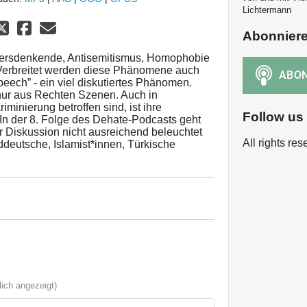
Lichtermann
Abonnier
dersdenkende, Antisemitismus, Homophobie
. Verbreitet werden diese Phänomene auch
peech” - ein viel diskutiertes Phänomen.
ur aus Rechten Szenen. Auch in
iminierung betroffen sind, ist ihre
Follow us
In der 8. Folge des Dehate-Podcasts geht
r Diskussion nicht ausreichend beleuchtet
All rights re
eutsche, Islamist*innen, Türkische
ich angezeigt)