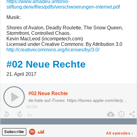
https://www.amadeu-antonio-
stiftung.de/w/files/pdfs/verschwoerungen-internet.pdf
Musik:
Shores of Avalon, Deadly Roulette, The Snow Queen,
Stormfront, Controlled Chaos.
Kevin MacLeod (incompetech.com)
Licensed under Creative Commons: By Attribution 3.0
http://creativecommons.org/licenses/by/3.0/
#02 Neue Rechte
21. April 2017
#02 Neue Rechte
de:hate auf iTunes: https://itunes.apple.com/de/p…
00:00
Subscribe
All episodes
›