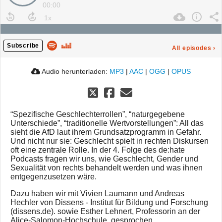
00:00
Subscribe
All episodes
›
Audio herunterladen:
MP3
|
AAC
|
OGG
|
OPUS
“Spezifische Geschlechterrollen”, “naturgegebene
Unterschiede”, “traditionelle Wertvorstellungen”: All das
sieht die AfD laut ihrem Grundsatzprogramm in Gefahr.
Und nicht nur sie: Geschlecht spielt in rechten Diskursen
oft eine zentrale Rolle. In der 4. Folge des de:hate
Podcasts fragen wir uns, wie Geschlecht, Gender und
Sexualität von rechts behandelt werden und was ihnen
entgegenzusetzen wäre.
Dazu haben wir mit Vivien Laumann und Andreas
Hechler von Dissens - Institut für Bildung und Forschung
(dissens.de). sowie Esther Lehnert, Professorin an der
Alice-Salomon-Hochschule, gesprochen.