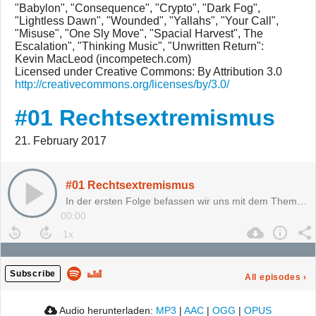
"Babylon", "Consequence", "Crypto", "Dark Fog",
"Lightless Dawn", "Wounded", "Yallahs", "Your Call",
"Misuse", "One Sly Move", "Spacial Harvest", The
Escalation", "Thinking Music", "Unwritten Return":
Kevin MacLeod (incompetech.com)
Licensed under Creative Commons: By Attribution 3.0
http://creativecommons.org/licenses/by/3.0/
#01 Rechtsextremismus
21. February 2017
#01 Rechtsextremismus
In der ersten Folge befassen wir uns mit dem Them…
00:00
Subscribe
All episodes
›
Audio herunterladen:
MP3
|
AAC
|
OGG
|
OPUS